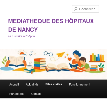
Aller
au
Rech
contenu
principal
MEDIATHEQUE DES HÔPITAUX
DE NANCY
se distraire à l'hôpital
Menu
Sites visités
Accueil
Actualités
Fonctionnement
principal
Partenaires
Contact