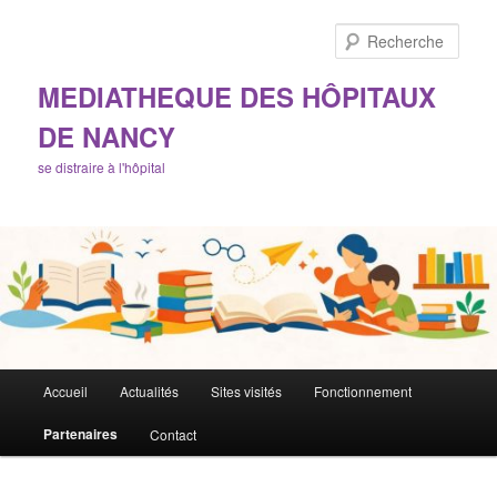
Aller
au
Rech
contenu
principal
MEDIATHEQUE DES HÔPITAUX
DE NANCY
se distraire à l'hôpital
Menu
Accueil
Actualités
Sites visités
Fonctionnement
principal
Partenaires
Contact