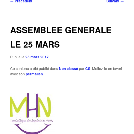
Navigation
←
Précédent
Suivant
→
des
articles
ASSEMBLEE GENERALE
LE 25 MARS
Publié le
25 mars 2017
Ce contenu a été publié dans
Non classé
par
CS
. Mettez-le en favori
avec son
permalien
.