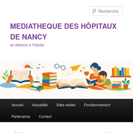
Aller
au
Rech
contenu
principal
MEDIATHEQUE DES HÔPITAUX
DE NANCY
se distraire à l'hôpital
Menu
Accueil
Actualités
Sites visités
Fonctionnement
principal
Partenaires
Contact