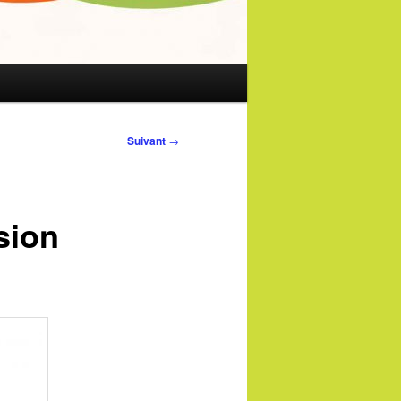
Suivant
→
sion