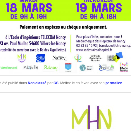
a été publié dans
Non classé
par
CS
. Mettez-le en favori avec son
permalien
.